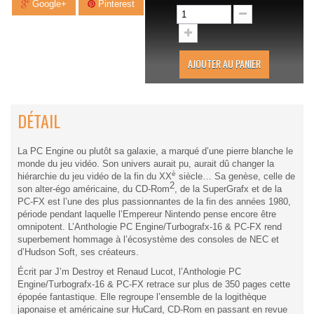
Google+
Pinterest
AJOUTER AU PANIER
DÉTAIL
La PC Engine ou plutôt sa galaxie, a marqué d’une pierre blanche le
monde du jeu vidéo. Son univers aurait pu, aurait dû changer la
è
hiérarchie du jeu vidéo de la fin du XX
siècle… Sa genèse, celle de
2
son alter-égo américaine, du CD-Rom
, de la SuperGrafx et de la
PC-FX est l’une des plus passionnantes de la fin des années 1980,
période pendant laquelle l’Empereur Nintendo pense encore être
omnipotent. L’Anthologie PC Engine/Turbografx-16 & PC-FX rend
superbement hommage à l’écosystème des consoles de NEC et
d’Hudson Soft, ses créateurs.
Écrit par J’m Destroy et Renaud Lucot, l’Anthologie PC
Engine/Turbografx-16 & PC-FX retrace sur plus de 350 pages cette
épopée fantastique. Elle regroupe l’ensemble de la logithèque
japonaise et américaine sur HuCard, CD-Rom en passant en revue