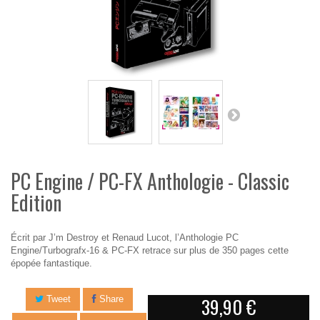
PC Engine / PC-FX Anthologie - Classic
Edition
Écrit par J’m Destroy et Renaud Lucot, l’Anthologie PC
Engine/Turbografx-16 & PC-FX retrace sur plus de 350 pages cette
épopée fantastique.
39,90 €
Tweet
Share