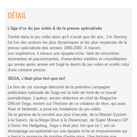
DÉTAIL
L’âge d’or du jeu vidéo & de la presse spécialisée
Tombé dans le jeu vidéo alors qu’il n’avait que dix ans, J’m Destroy
fut l'un des acteurs les plus dynamiques et les plus respectés de la
presse spécialisée des années 1990-2000. À travers
son expérience, il retrace une épopée riche, faite de rencontres
étonnantes et passionnantes, d’anecdotes inédites et croustillantes
qui année après année ont forgé le destin du jeu video et scellé celui
d'une certaine presse.
SEGA, c'était plus fort que toi!
Le titre de cet ouvrage détourné de la première campagne
publicitaire nationale de Sega est la toile de fond de ce travail
journalistique. L’auteur, ancien rédacteur en chef du Magazine
Officiel Sega, revient sur l’histoire de ce créateur de rêve, qui avec
Atari et Nintendo, a posé les fondations du jeu vidéo.
De la genèse de la société aux jeux d’arcade, de la Master System
à la Saturn, de la Mega Drive à la Dreamcast, de Super Monaco GP
à Sonic the Hedgehog,
Sega c’était plus fort que toi !
, est un
témoignage exceptionnel sur une épopée riche et mouvementée qui
a bercé la jeunesse de nombre d’entre nous. Une histoire que